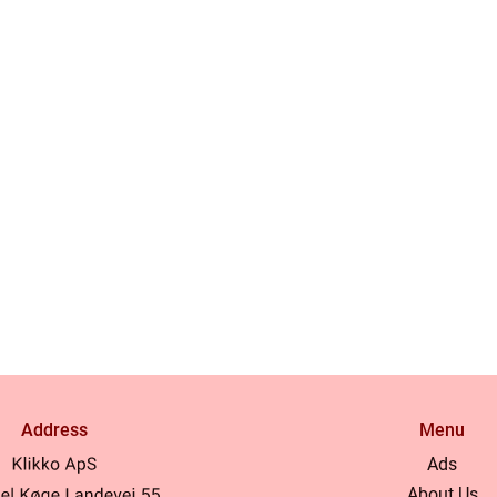
Address
Menu
Ads
About Us