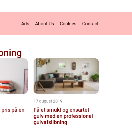
Ads
About Us
Cookies
Contact
ibning
17 august 2019
 pris på en
Få et smukt og ensartet
gulv med en professionel
gulvafslibning