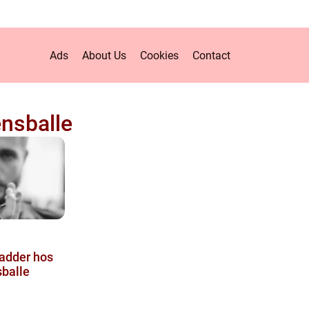
Ads
About Us
Cookies
Contact
ensballe
ladder hos
sballe