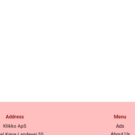
Address
Menu
Ads
About Us