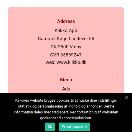
Address
web:
www.klikko.dk
Menu
Ads
About Us
På vores website bruges cookies til at huske dine indstillinger,
Cookies
statistik og personalisering af indhold og annoncer. Denne
information deles med tredjepart. Ved fortsat brug af websiden
Contact
godkender du cookiepolitikken.
Sitemap
Ok
Privatlivspolitik